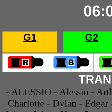
06:
G1
G2
TRAN
- ALESSIO - Alessio - Arth
Charlotte - Dylan - Edgar 