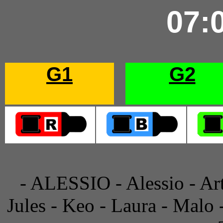
07:
G1
G2
- ALESSIO - Alessio - Art
Jules - Keo - Laura - Malo 