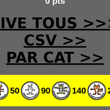
0 pts
LIVE TOUS >>
CSV >>
PAR CAT >>
50
90
140