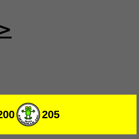
>
200
205