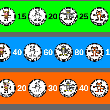
15
20
25
40
60
80
1
20
30
40