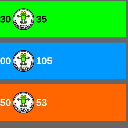
30
35
00
105
50
53