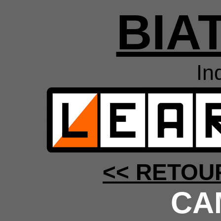
BIA
In
<< RETOU
CA