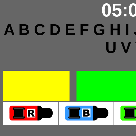
05:
A B C D E F G H I
U V