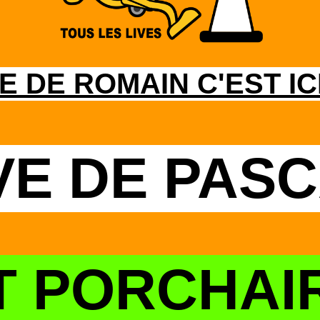
E DE ROMAIN C'EST ICI
VE DE PAS
T PORCHAI