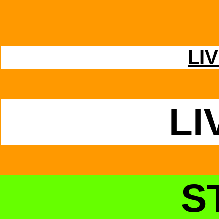
LIV
LI
S