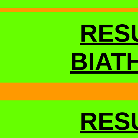
RES
BIAT
RES