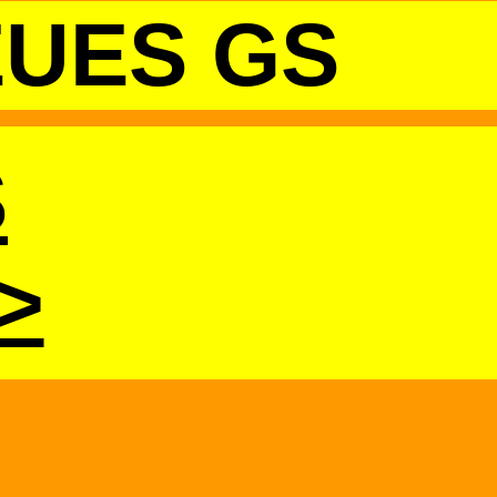
EUES GS
S
>