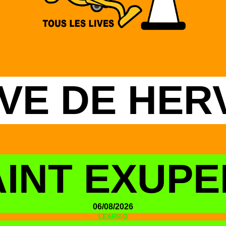
IVE DE HER
AINT EXUPE
06/08/2026
LEARN-O