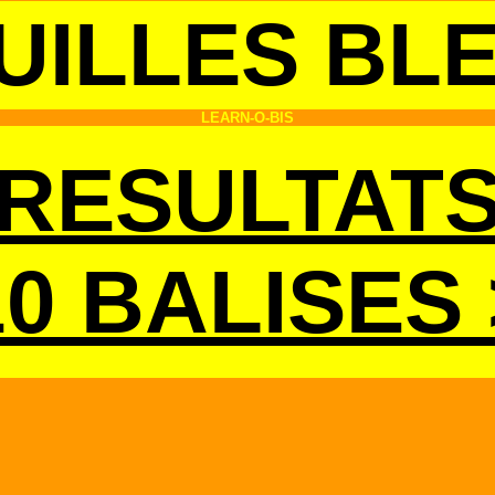
ILLES BL
LEARN-O-BIS
RESULTAT
10 BALISES 