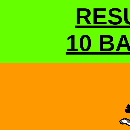
RES
10 BA