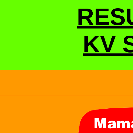
RES
KV 