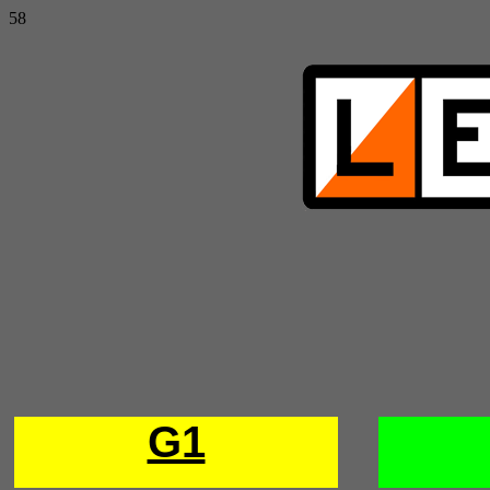
58
G1