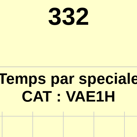
332
Temps par special
CAT : VAE1H