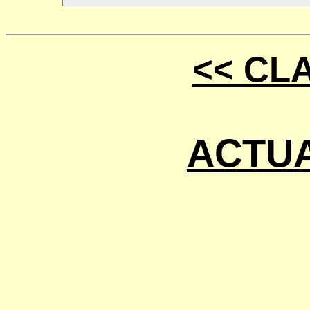
<< CL
ACTUA