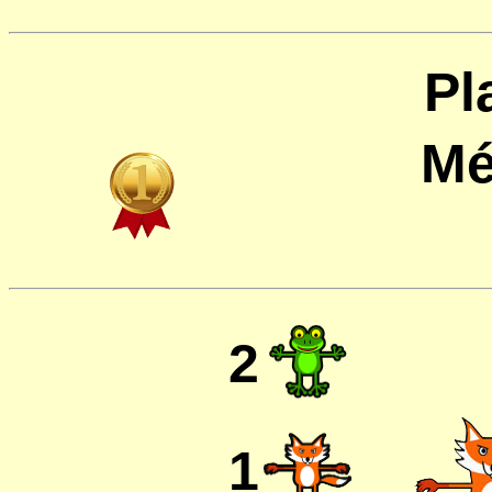
Pl
Mé
2
1