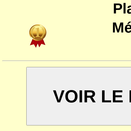
Pl
Mé