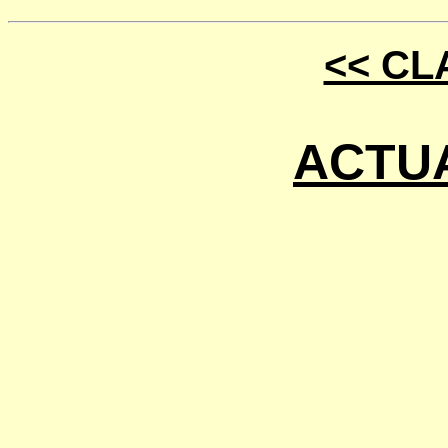
<< C
ACTUA