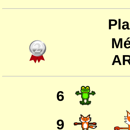
Pla
Mé
A
6
9