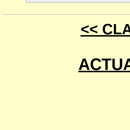
<< CL
ACTUA